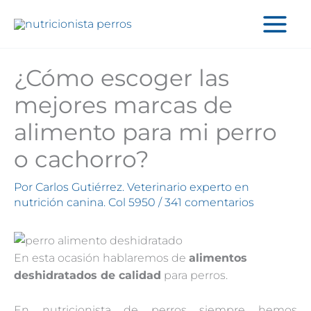
Ir
al
contenido
¿Cómo escoger las
mejores marcas de
alimento para mi perro
o cachorro?
Por
Carlos Gutiérrez. Veterinario experto en
nutrición canina. Col 5950
/
341 comentarios
En esta ocasión hablaremos de
alimentos
deshidratados de calidad
para perros.
En nutricionista de perros siempre hemos