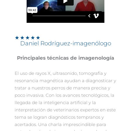
★
★
★
★
★
Daniel Rodríguez-imagenólogo
Principales técnicas de imagenología
El uso de rayos X, ultrasonido, tomografía y
resonancia magnética ayudan a diagnosticar y
tratar a nuestros perros de manera precisa y
poco invasiva. Con los avances tecnológicos, la
llegada de la inteligencia artificial y la
interpretación de veterinarios expertos en este
tema se logran diagnósticos tempranos y
acertados. Una charla imprescindible para