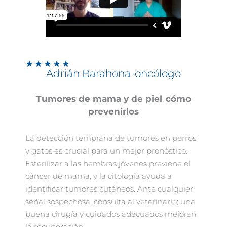
★
★
★
★
★
Adrián Barahona-oncólogo
Tumores de mama y de piel
,
cómo
prevenirlos
La detección temprana de tumores en perros
y gatos es crucial para un mejor pronóstico.
Esterilizar a las hembras jóvenes previene el
cáncer de mama, y la citología ayuda a
identificar tumores cutáneos. Ante cualquier
señal sospechosa, consulta al veterinario; una
buena cirugía y cuidados adecuados mejoran
la recuperación.