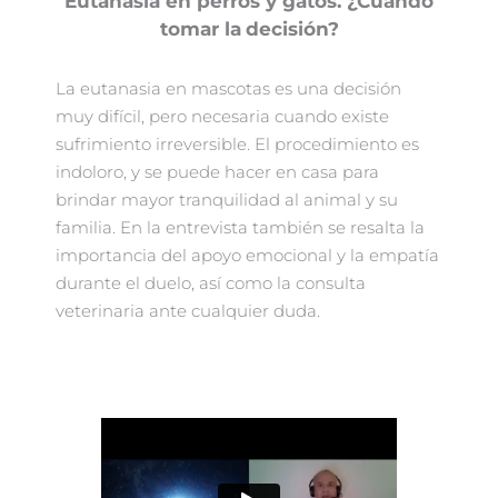
Eutanasia en perros y gatos. ¿Cuándo
tomar la
decisión?
La eutanasia en mascotas es una decisión
muy difícil, pero necesaria cuando existe
sufrimiento irreversible. El procedimiento es
indoloro, y se puede hacer en casa para
brindar mayor tranquilidad al animal y su
familia. En la entrevista también se resalta la
importancia del apoyo emocional y la empatía
durante el duelo, así como la consulta
veterinaria ante cualquier duda.