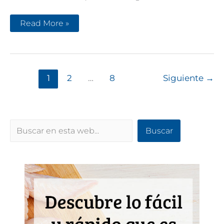
Acupuntura
Read More »
y
otras
¿Pseudociencias?
1
2
…
8
Siguiente
→
Buscar
Buscar