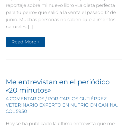
reportaje sobre mi nuevo libro «La dieta perfecta
para tu perro» que salió a la venta el pasado 12 de
junio. Muchas personas no saben qué alimentos
naturales […]
Hablan
Read More »
de
mi
nuevo
libro
en
el
periódico
«El
Mundo»
Me entrevistan en el periódico
«20 minutos»
4 COMENTARIOS
/ POR
CARLOS GUTIÉRREZ.
VETERINARIO EXPERTO EN NUTRICIÓN CANINA.
COL 5950
Hoy se ha publicado la última entrevista que me