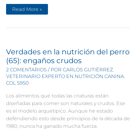
Verdades
Read More »
en
la
nutrición
del
perro
(66):
cocinar
no
es
Verdades en la nutrición del perro
del
todo
(65): engaños crudos
malo
2 COMENTARIOS
/ POR
CARLOS GUTIÉRREZ.
VETERINARIO EXPERTO EN NUTRICIÓN CANINA.
COL 5950
Los alimentos que todas las criaturas están
diseñadas para comer son naturales y crudos. Ese
es el modelo arquetípico. Aunque he estado
defendiendo esto desde principios de la década de
1980, nunca ha ganado mucha fuerza.