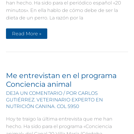
han hecho. Ha sido para el periódico español «20
minutos». En ella hablo de cómo debe de ser la
dieta de un perro. La razón por la
Me
Read More »
entrevistan
en
el
periódico
«20
minutos»
Me entrevistan en el programa
Conciencia animal
DEJA UN COMENTARIO
/ POR
CARLOS
GUTIÉRREZ. VETERINARIO EXPERTO EN
NUTRICIÓN CANINA. COL 5950
Hoy te traigo la última entrevista que me han
hecho. Ha sido para el programa «Conciencia
animal» del Canal 20 Villa María (Córdoba-