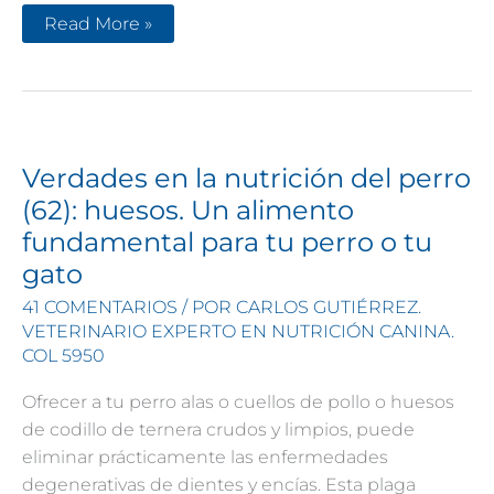
Verdades
Read More »
en
la
nutrición
del
perro
(65):
engaños
crudos
Verdades en la nutrición del perro
(62): huesos. Un alimento
fundamental para tu perro o tu
gato
41 COMENTARIOS
/ POR
CARLOS GUTIÉRREZ.
VETERINARIO EXPERTO EN NUTRICIÓN CANINA.
COL 5950
Ofrecer a tu perro alas o cuellos de pollo o huesos
de codillo de ternera crudos y limpios, puede
eliminar prácticamente las enfermedades
degenerativas de dientes y encías. Esta plaga