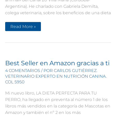
Argentina). He charlado con Gabriela Demilta,
colega veterinaria, sobre los beneficios de una dieta
Me
Read More »
entrevistan
en
el
programa
Conciencia
animal
Best Seller en Amazon gracias a ti
4 COMENTARIOS
/ POR
CARLOS GUTIÉRREZ.
VETERINARIO EXPERTO EN NUTRICIÓN CANINA.
COL 5950
Mi nuevo libro, LA DIETA PERFECTA PARA TU
PERRO, ha llegado en preventa al número 1 de los
libros más vendidos en la categoría de Mascotas en
Amazon y también el nº 2 en los más