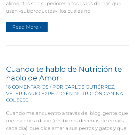
alimentos son superiores a todos los demás que
usan «subproductos» (los cuales no
Verdades
Read More »
en
la
nutrición
del
perro
(59):
No
seas
un
Cuando te hablo de Nutrición te
peón
de
hablo de Amor
la
industria
16 COMENTARIOS
/ POR
CARLOS GUTIÉRREZ.
VETERINARIO EXPERTO EN NUTRICIÓN CANINA.
COL 5950
Cuando me encuentro a través del blog, gente que
me escribe a diario (recibimos decenas de emails
cada día), que dice amar a sus perros y gatos y que