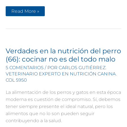
Best
Read More »
Seller
en
Amazon
gracias
a
ti
Verdades en la nutrición del perro
(66): cocinar no es del todo malo
5 COMENTARIOS
/ POR
CARLOS GUTIÉRREZ.
VETERINARIO EXPERTO EN NUTRICIÓN CANINA.
COL 5950
La alimentación de los perros y gatos en esta época
moderna es cuestión de compromiso. Sí, debemos
tener siempre presente el ideal natural, pero los
alimentos que no lo son pueden seguir
contribuyendo a la salud.