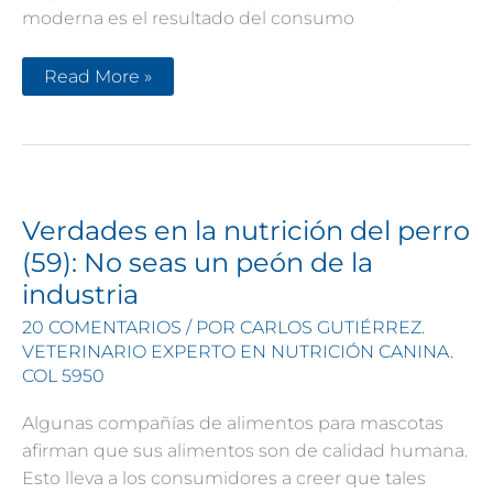
moderna es el resultado del consumo
Verdades
Read More »
en
la
nutrición
del
perro
(62):
huesos.
Un
alimento
Verdades en la nutrición del perro
fundamental
para
(59): No seas un peón de la
tu
industria
perro
o
tu
20 COMENTARIOS
/ POR
CARLOS GUTIÉRREZ.
gato
VETERINARIO EXPERTO EN NUTRICIÓN CANINA.
COL 5950
Algunas compañías de alimentos para mascotas
afirman que sus alimentos son de calidad humana.
Esto lleva a los consumidores a creer que tales