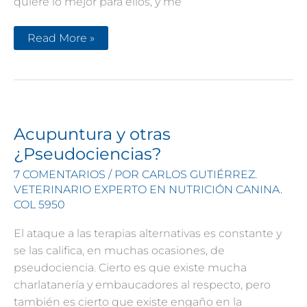
quiere lo mejor para ellos, y me
Cuando
Read More »
te
hablo
de
Nutrición
te
hablo
de
Amor
Acupuntura y otras
¿Pseudociencias?
7 COMENTARIOS
/ POR
CARLOS GUTIÉRREZ.
VETERINARIO EXPERTO EN NUTRICIÓN CANINA.
COL 5950
El ataque a las terapias alternativas es constante y
se las califica, en muchas ocasiones, de
pseudociencia. Cierto es que existe mucha
charlatanería y embaucadores al respecto, pero
también es cierto que existe engaño en la