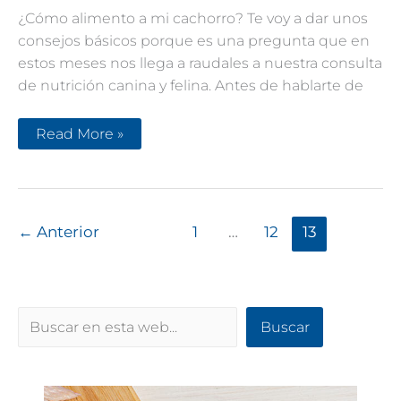
¿Cómo alimento a mi cachorro? Te voy a dar unos
consejos básicos porque es una pregunta que en
estos meses nos llega a raudales a nuestra consulta
de nutrición canina y felina. Antes de hablarte de
¿Cómo
Read More »
alimento
a
mi
cachorro?
Consejos
básicos
←
Anterior
1
…
12
13
Buscar
Buscar