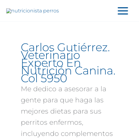
Ir
al
contenido
Carlos Gutiérrez.
Veterinario
Experto En
Nutrición Canina.
Col 5950
Me dedico a asesorar a la
gente para que haga las
mejores dietas para sus
perritos enfermos,
incluyendo complementos