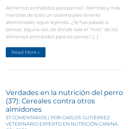
Alimentos prohibidos para perros?. Mentiras y más
mentiras de todo un sistema para tenerte
atemorizado, sigue leyendo. ¿Te has parado a
pensar, alguna vez, de dónde sale el “mito” de los
alimentos prohibidos para los perros? […]
Alimentos
Read More »
prohibidos
para
perros.
Mentiras
Verdades en la nutrición del perro
(37): Cereales contra otros
almidones
37 COMENTARIOS
/ POR
CARLOS GUTIÉRREZ.
VETERINARIO EXPERTO EN NUTRICIÓN CANINA.