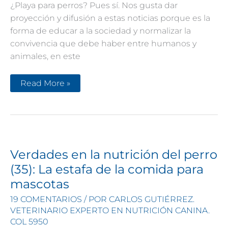
¿Playa para perros? Pues sí. Nos gusta dar
proyección y difusión a estas noticias porque es la
forma de educar a la sociedad y normalizar la
convivencia que debe haber entre humanos y
animales, en este
Playa
Read More »
para
perros
y
cuidados
mínimos.
Barcelona
da
el
ejemplo
Verdades en la nutrición del perro
(35): La estafa de la comida para
mascotas
19 COMENTARIOS
/ POR
CARLOS GUTIÉRREZ.
VETERINARIO EXPERTO EN NUTRICIÓN CANINA.
COL 5950