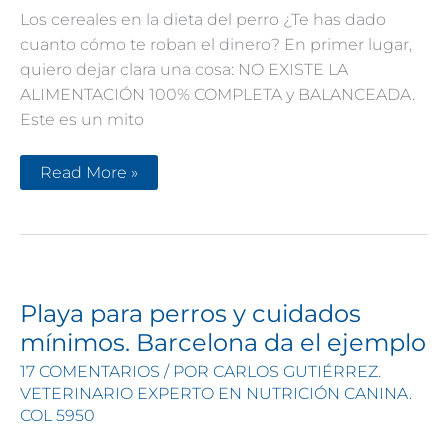
Los cereales en la dieta del perro ¿Te has dado
cuanto cómo te roban el dinero? En primer lugar,
quiero dejar clara una cosa: NO EXISTE LA
ALIMENTACIÓN 100% COMPLETA y BALANCEADA.
Este es un mito
Los
Read More »
cereales
en
la
dieta
del
perro:
la
gran
estafa
Playa para perros y cuidados
del
petfood
mínimos. Barcelona da el ejemplo
17 COMENTARIOS
/ POR
CARLOS GUTIÉRREZ.
VETERINARIO EXPERTO EN NUTRICIÓN CANINA.
COL 5950