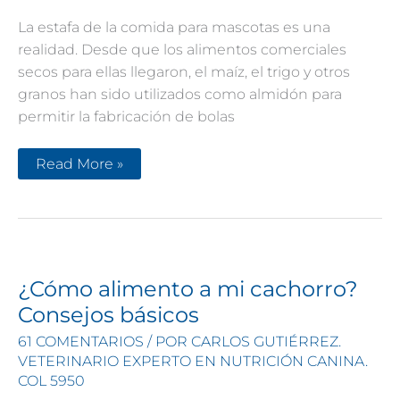
La estafa de la comida para mascotas es una
realidad. Desde que los alimentos comerciales
secos para ellas llegaron, el maíz, el trigo y otros
granos han sido utilizados como almidón para
permitir la fabricación de bolas
Verdades
Read More »
en
la
nutrición
del
perro
(35):
La
estafa
de
¿Cómo alimento a mi cachorro?
la
comida
Consejos básicos
para
mascotas
61 COMENTARIOS
/ POR
CARLOS GUTIÉRREZ.
VETERINARIO EXPERTO EN NUTRICIÓN CANINA.
COL 5950