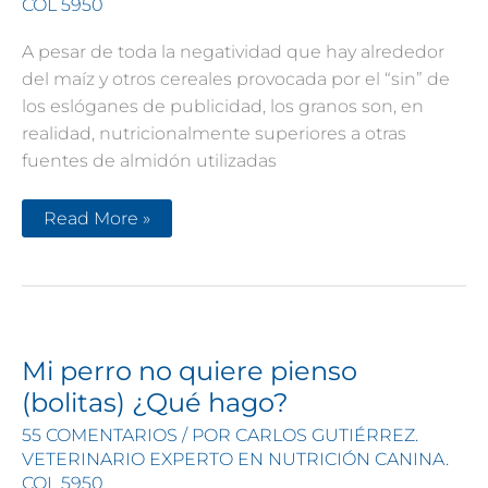
COL 5950
A pesar de toda la negatividad que hay alrededor
del maíz y otros cereales provocada por el “sin” de
los eslóganes de publicidad, los granos son, en
realidad, nutricionalmente superiores a otras
fuentes de almidón utilizadas
Verdades
Read More »
en
la
nutrición
del
perro
(37):
Cereales
contra
otros
Mi perro no quiere pienso
almidones
(bolitas) ¿Qué hago?
55 COMENTARIOS
/ POR
CARLOS GUTIÉRREZ.
VETERINARIO EXPERTO EN NUTRICIÓN CANINA.
COL 5950