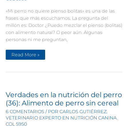
«Mi perro no quiere pienso bolitas» es una de las
frases que más escuchamos. La pregunta del
millón es: Doctor ¿Puedo mezclar el pienso (bolitas)
con alimento natural? O peor aún. Algunas
personas ni me preguntan,
Mi
Read More »
perro
no
quiere
pienso
(bolitas)
¿Qué
hago?
Verdades en la nutrición del perro
(36): Alimento de perro sin cereal
6 COMENTARIOS
/ POR
CARLOS GUTIÉRREZ.
VETERINARIO EXPERTO EN NUTRICIÓN CANINA.
COL 5950