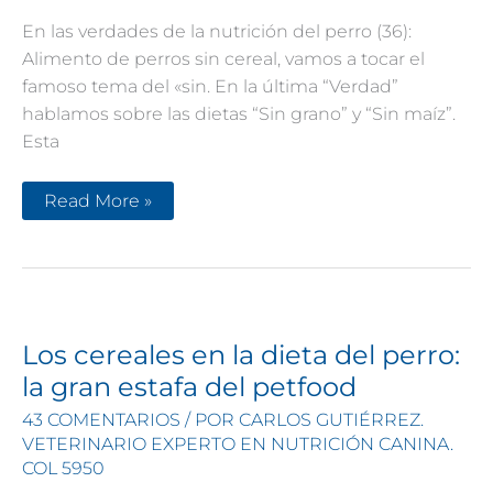
En las verdades de la nutrición del perro (36):
Alimento de perros sin cereal, vamos a tocar el
famoso tema del «sin. En la última “Verdad”
hablamos sobre las dietas “Sin grano” y “Sin maíz”.
Esta
Verdades
Read More »
en
la
nutrición
del
perro
(36):
Alimento
de
perro
Los cereales en la dieta del perro:
sin
cereal
la gran estafa del petfood
43 COMENTARIOS
/ POR
CARLOS GUTIÉRREZ.
VETERINARIO EXPERTO EN NUTRICIÓN CANINA.
COL 5950