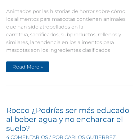
Animados por las historias de horror sobre cómo
los alimentos para mascotas contienen animales
que han sido atropellados en la
carretera, sacrificados, subproductos, rellenos y
similares, la tendencia en los alimentos para
mascotas son los ingredientes clasificados
Verdades
Read More »
en
la
nutrición
del
perro
(41):
Apto
para
consumo
Rocco ¿Podrías ser más educado
humano
igual
al beber agua y no encharcar el
a
suelo?
nutrición
pobre
4 COMENTARIOS
/ POR
CARLOS GUTIÉRREZ.