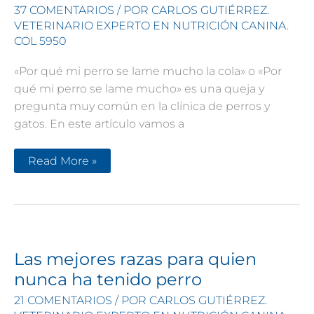
37 COMENTARIOS
/ POR
CARLOS GUTIÉRREZ.
VETERINARIO EXPERTO EN NUTRICIÓN CANINA.
COL 5950
«Por qué mi perro se lame mucho la cola» o «Por
qué mi perro se lame mucho» es una queja y
pregunta muy común en la clínica de perros y
gatos. En este artículo vamos a
Mi
Read More »
perro
se
lame
mucho
la
cola
o
las
patas
Las mejores razas para quien
¡Cuidado!
Puede
nunca ha tenido perro
ser
algo
21 COMENTARIOS
/ POR
CARLOS GUTIÉRREZ.
grave