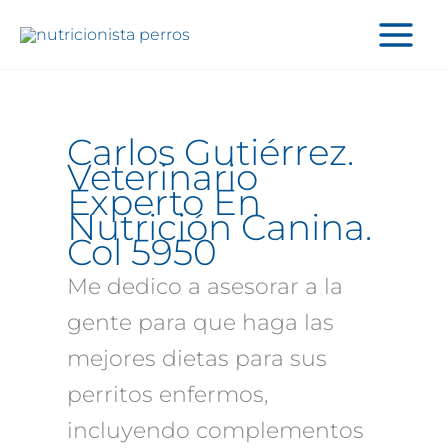
Ir
al
contenido
Carlos Gutiérrez.
Veterinario
Experto En
Nutrición Canina.
Col 5950
Me dedico a asesorar a la
gente para que haga las
mejores dietas para sus
perritos enfermos,
incluyendo complementos