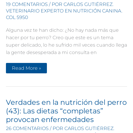
19 COMENTARIOS
/ POR
CARLOS GUTIÉRREZ.
VETERINARIO EXPERTO EN NUTRICIÓN CANINA.
COL 5950
Alguna vez te han dicho: ¿No hay nada más que
hacer por tu perro? Creo que este es un tema
super delicado, lo he sufrido mil veces cuando llega
la gente desesperada a mi consulta en
No
Read More »
hay
nada
más
qué
hacer
por
tu
Verdades en la nutrición del perro
perro.
Qué
(43): Las dietas “completas”
hacer
cuando
provocan enfermedades
tu
veterinario
26 COMENTARIOS
/ POR
CARLOS GUTIÉRREZ.
te