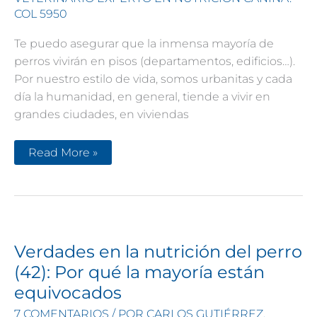
COL 5950
Te puedo asegurar que la inmensa mayoría de
perros vivirán en pisos (departamentos, edificios…).
Por nuestro estilo de vida, somos urbanitas y cada
día la humanidad, en general, tiende a vivir en
grandes ciudades, en viviendas
Razas
Read More »
para
gente
que
vive
en
pisos
Verdades en la nutrición del perro
(42): Por qué la mayoría están
equivocados
7 COMENTARIOS
/ POR
CARLOS GUTIÉRREZ.