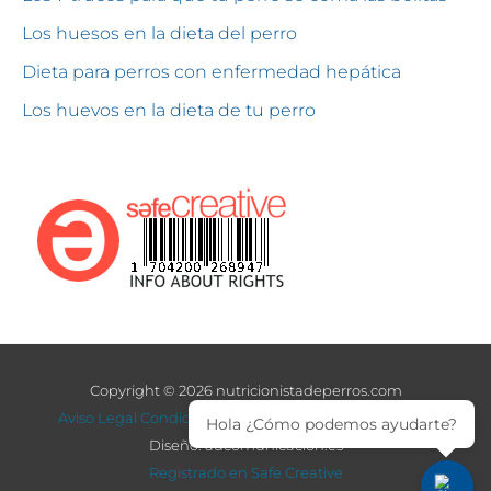
Los huesos en la dieta del perro
Dieta para perros con enfermedad hepática
Los huevos en la dieta de tu perro
Copyright © 2026 nutricionistadeperros.com
Aviso Legal
Condiciones de venta
nutritionist for dogs
Hola ¿Cómo podemos ayudarte?
Diseño: adcomunicacion.es
Registrado en Safe Creative