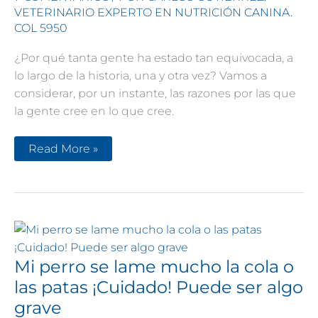
VETERINARIO EXPERTO EN NUTRICIÓN CANINA.
COL 5950
¿Por qué tanta gente ha estado tan equivocada, a
lo largo de la historia, una y otra vez? Vamos a
considerar, por un instante, las razones por las que
la gente cree en lo que cree.
Verdades
Read More »
en
la
nutrición
del
perro
(42):
Por
qué
la
mayoría
Mi perro se lame mucho la cola o
están
equivocados
las patas ¡Cuidado! Puede ser algo
grave