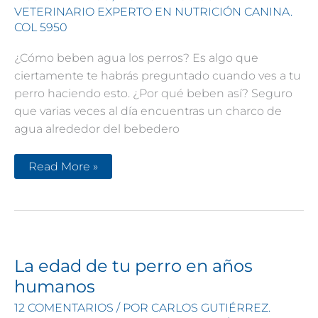
VETERINARIO EXPERTO EN NUTRICIÓN CANINA.
COL 5950
¿Cómo beben agua los perros? Es algo que
ciertamente te habrás preguntado cuando ves a tu
perro haciendo esto. ¿Por qué beben así? Seguro
que varias veces al día encuentras un charco de
agua alrededor del bebedero
Rocco
Read More »
¿Podrías
ser
más
educado
al
beber
agua
y
no
La edad de tu perro en años
encharcar
el
humanos
suelo?
12 COMENTARIOS
/ POR
CARLOS GUTIÉRREZ.