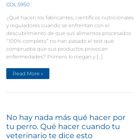
COL 5950
¿Qué hacen los fabricantes, científicos nutricionales
y reguladores cuando se enfrentan con el
descubrimiento de que sus alimentos procesados
“100% completo” no han pasado el test que
comprueba que sus productos provocan
enfermedades? Primero lo niegan y […]
Verdades
Read More »
en
la
nutrición
del
perro
(44):
El
problema
no
No hay nada más qué hacer por
ha
sido
tu perro. Qué hacer cuando tu
arreglado
veterinario te dice esto