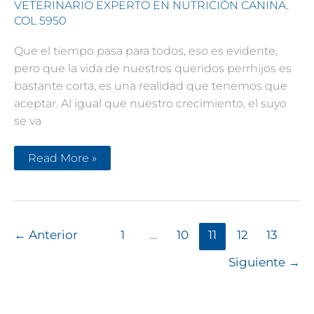
VETERINARIO EXPERTO EN NUTRICIÓN CANINA.
COL 5950
Que el tiempo pasa para todos, eso es evidente,
pero que la vida de nuestros queridos perrhijos es
bastante corta, es una realidad que tenemos que
aceptar. Al igual que nuestro crecimiento, el suyo
se va
La
Read More »
edad
de
tu
perro
en
años
humanos
←
Anterior
1
…
10
11
12
13
Siguiente
→