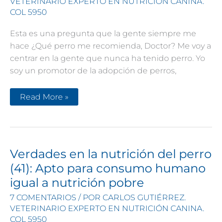
VETERINARIO EXPERTO EN NUTRICIÓN CANINA.
COL 5950
Esta es una pregunta que la gente siempre me
hace ¿Qué perro me recomienda, Doctor? Me voy a
centrar en la gente que nunca ha tenido perro. Yo
soy un promotor de la adopción de perros,
Las
Read More »
mejores
razas
para
quien
nunca
ha
tenido
Verdades en la nutrición del perro
perro
(41): Apto para consumo humano
igual a nutrición pobre
7 COMENTARIOS
/ POR
CARLOS GUTIÉRREZ.
VETERINARIO EXPERTO EN NUTRICIÓN CANINA.
COL 5950