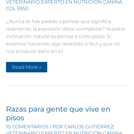
dice
VETERINARIO EXPERTO EN NUTRICIÓN CANINA.
esto
COL 5950
¿Nunca te has parado a pensar que significa,
realmente, la expresión dieta «completa»? Nuestra
inclinación natural es pensar a corto plazo. Si
estamos haciendo algo divertido o fácil y que no
nos produce daño en el
Verdades
Read More »
en
la
nutrición
del
perro
(43):
Las
dietas
“completas”
Razas para gente que vive en
provocan
enfermedades
pisos
10 COMENTARIOS
/ POR
CARLOS GUTIÉRREZ.
VETERINARIO EXPERTO EN NUTRICIÓN CANINA.