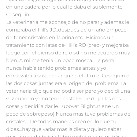
en una cadera por lo cual le daba el suplemento
Cosequin.
La veterinaria me aconsejo de no parar y ademas le
compraba el Hill’s JD..después de un año empezo
de tener cristales en la orina etc…Hicimos un
tratamiento con latas de Hill’s RD (creo) y mejoraba
luego con el pienso de rd o sd no me acuerdo muy
bien..A mi me tenia un poco mosca…La perra
nunca había tenido problemas antes y yo
empezaba a sospechar que o el JD o el Cosequin o
las dos cosas juntas era el origen del problema..La
veterinaria dijo que no podía ser pero yo decidí una
vez cuando ya no tenía cristales de dejar las dos
cosas y decidí a dar le Lupovet Blight..(tiene un
poco de sobrepeso) Nunca mas tuvo problemas de
cristales… De todas maneras creo en lo que tu
dices…hay que variar mas la dieta y quiero saber
mas…no pude bajar el libro gratuito pero quizás es