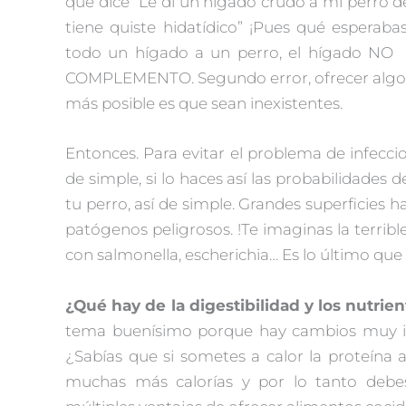
que dice “Le di un hígado crudo a mi perro
tiene quiste hidatídico” ¡Pues qué esperaba
todo un hígado a un perro, el hígado NO e
COMPLEMENTO. Segundo error, ofrecer algo c
más posible es que sean inexistentes.
Entonces. Para evitar el problema de infec
de simple, si lo haces así las probabilidades 
tu perro, así de simple. Grandes superficies h
patógenos peligrosos. !Te imaginas la terrible
con salmonella, escherichia… Es lo último que
¿Qué hay de la digestibilidad y los nutrie
tema buenísimo porque hay cambios muy int
¿Sabías que si sometes a calor la proteína
muchas más calorías y por lo tanto deb