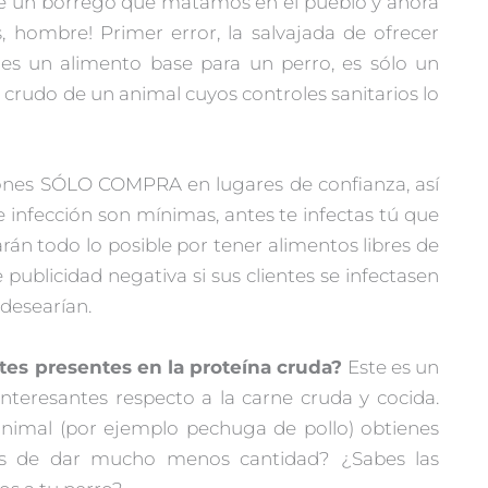
 de un borrego que matamos en el pueblo y ahora
s, hombre! Primer error, la salvajada de ofrecer
s un alimento base para un perro, es sólo un
rudo de un animal cuyos controles sanitarios lo
ciones SÓLO COMPRA en lugares de confianza, así
de infección son mínimas, antes te infectas tú que
arán todo lo posible por tener alimentos libres de
 publicidad negativa si sus clientes se infectasen
 desearían.
ntes presentes en la proteína cruda?
Este es un
eresantes respecto a la carne cruda y cocida.
 animal (por ejemplo pechuga de pollo) obtienes
es de dar mucho menos cantidad? ¿Sabes las