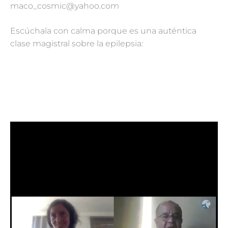
maco_cosmic@yahoo.com
Escúchala con calma porque es una auténtica
clase magistral sobre la epilepsia: