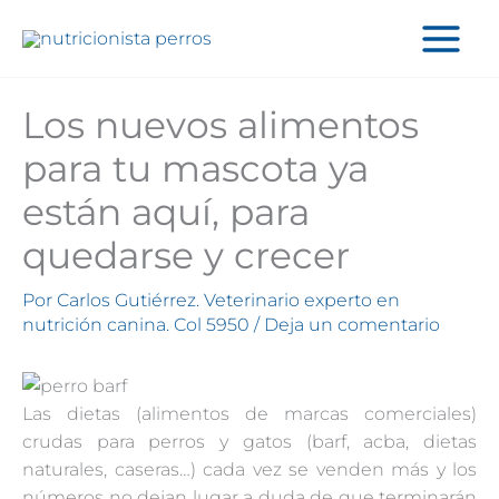
Ir
al
contenido
Los nuevos alimentos
para tu mascota ya
están aquí, para
quedarse y crecer
Por
Carlos Gutiérrez. Veterinario experto en
nutrición canina. Col 5950
/
Deja un comentario
Las dietas (alimentos de marcas comerciales)
crudas para perros y gatos (barf, acba, dietas
naturales, caseras…) cada vez se venden más y los
números no dejan lugar a duda de que terminarán