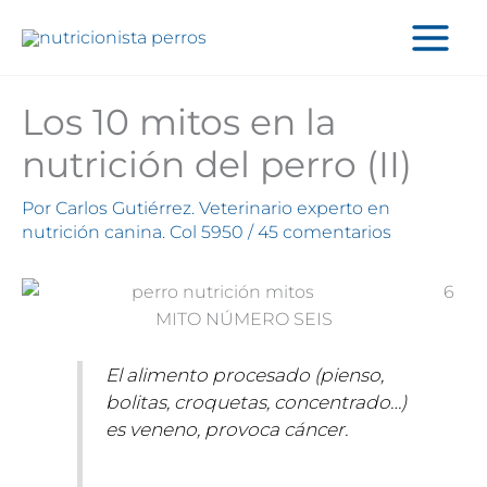
Ir
al
contenido
Los 10 mitos en la
nutrición del perro (II)
Por
Carlos Gutiérrez. Veterinario experto en
nutrición canina. Col 5950
/
45 comentarios
6
MITO NÚMERO SEIS
El alimento procesado (pienso,
bolitas, croquetas, concentrado…)
es veneno, provoca cáncer.