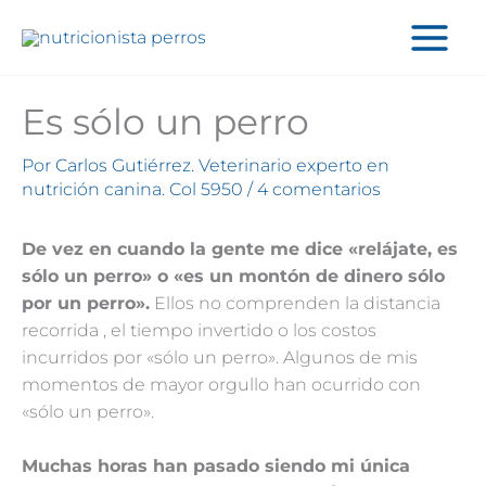
Ir
al
contenido
Es sólo un perro
Por
Carlos Gutiérrez. Veterinario experto en
nutrición canina. Col 5950
/
4 comentarios
De vez en cuando la gente me dice «relájate, es
sólo un perro» o «es un montón
de dinero sólo
por un perro».
Ellos no comprenden la distancia
recorrida , el tiempo invertido o los costos
incurridos por «sólo un perro». Algunos de mis
momentos de mayor orgullo han ocurrido con
«sólo un perro».
Muchas horas han pasado siendo mi única