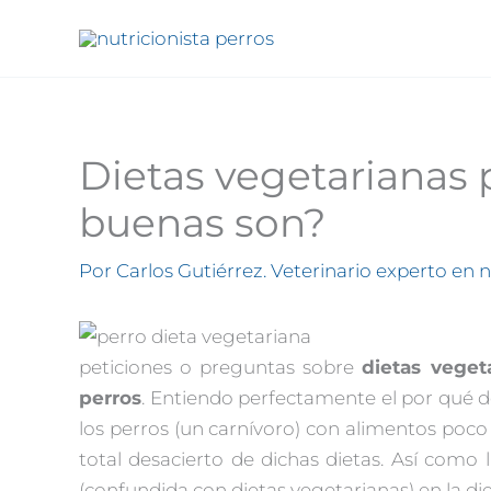
Ir
al
contenido
Dietas vegetarianas 
buenas son?
Por
Carlos Gutiérrez. Veterinario experto en 
peticiones o preguntas sobre
dietas veget
perros
. Entiendo perfectamente el por qué d
los perros (un carnívoro) con alimentos poco p
total desacierto de dichas dietas. Así como 
(confundida con dietas vegetarianas) en la die