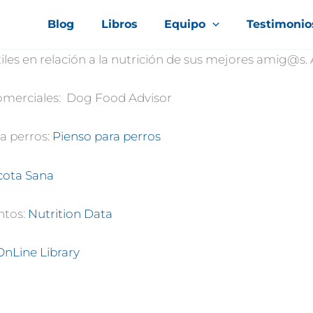
Blog
Libros
Equipo
Testimonio
tiles en relación a la nutrición de sus mejores amig@s
 comerciales: Dog Food Advisor
a perros:
Pienso para perros
ota Sana
ntos:
Nutrition Data
OnLine Library