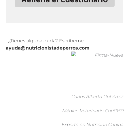
¿Tienes alguna duda? Escríbeme
ayuda@nutricionistadeperros.com
Carlos Alberto Gutiérrez
Médico Veterinario Col.5950
Experto en Nutrición Canina