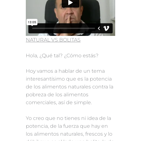
NATURAL VS BOLITAS
Hola, ¿Qué tal? ¿Cómo estás?
Hoy vamos a hablar de un tema
interesantísimo que es la potencia
de los alimentos naturales contra la
pobreza de los alimentos
comerciales, así de simple.
Yo creo que no tienes ni idea de la
potencia, de la fuerza que hay en
los alimentos naturales, frescos y lo