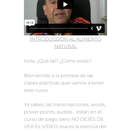
INTRODUCCIÓN AL ALIMENTO
NATURAL
Hola, ¿Qué tal? ¿Cómo estás?
Bienvenido a la primera de las
clases prácticas que vamos a tener
este curso.
Ya sabes, las transcripciones, words,
power points, audios… están en el
curso de pago, pero NO DEJES DE
VER EL VÍDEO, esa es la esencia del