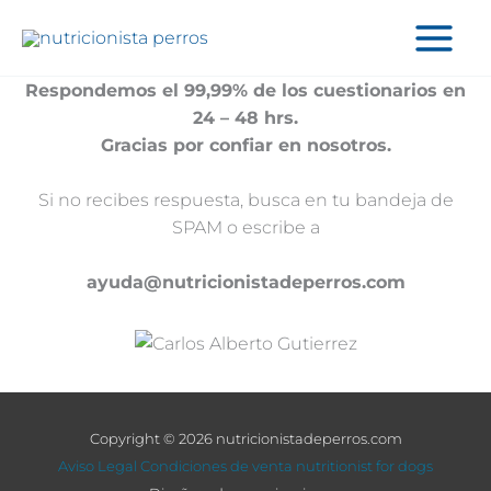
Ir
al
contenido
Respondemos el 99,99% de los cuestionarios en
24 – 48 hrs.
Gracias por confiar en nosotros.
Si no recibes respuesta, busca en tu bandeja de
SPAM o escribe a
ayuda@nutricionistadeperros.com
Copyright © 2026 nutricionistadeperros.com
Aviso Legal
Condiciones de venta
nutritionist for dogs