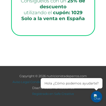
Consíguelos con un
25% de
descuento
utilizando el
cupón: 1029
Solo a la venta en España
Copyright © 2026 nutricionistadeperros.com
Aviso Legal
Condiciones de venta
nutritionist for dogs
Hola ¿Cómo podemos ayudarte?
Diseño: adcomunicacion.es
Registrado en Safe Creative